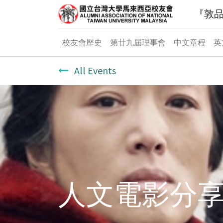
『敦
校友會歷史
第廿九屆理事會
中文章程
英
All Events
人文電影分享